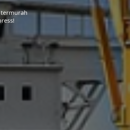
 termurah
press!